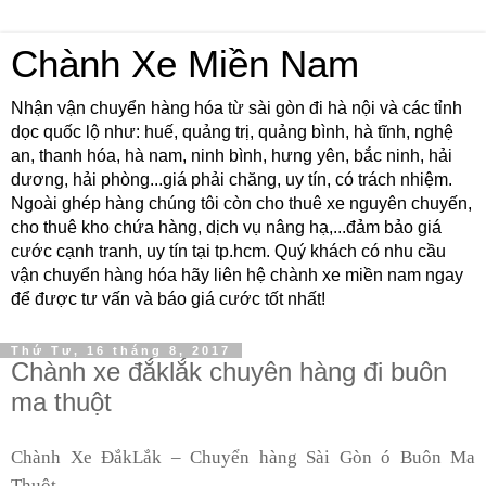
Chành Xe Miền Nam
Nhận vận chuyển hàng hóa từ sài gòn đi hà nội và các tỉnh
dọc quốc lộ như: huế, quảng trị, quảng bình, hà tĩnh, nghệ
an, thanh hóa, hà nam, ninh bình, hưng yên, bắc ninh, hải
dương, hải phòng...giá phải chăng, uy tín, có trách nhiệm.
Ngoài ghép hàng chúng tôi còn cho thuê xe nguyên chuyến,
cho thuê kho chứa hàng, dịch vụ nâng hạ,...đảm bảo giá
cước cạnh tranh, uy tín tại tp.hcm. Quý khách có nhu cầu
vận chuyển hàng hóa hãy liên hệ chành xe miền nam ngay
để được tư vấn và báo giá cước tốt nhất!
Thứ Tư, 16 tháng 8, 2017
Chành xe đắklắk chuyên hàng đi buôn
ma thuột
Chành Xe ĐắkLắk – Chuyển hàng Sài Gòn
ó
Buôn Ma
Thuột