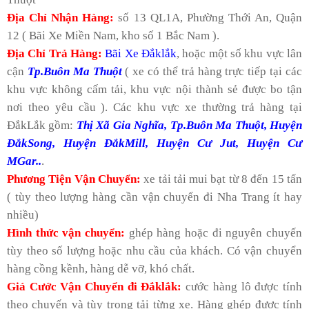
Địa Chỉ Nhận Hàng:
số 13 QL1A, Phường Thới An, Quận
12 ( Bãi Xe Miền Nam, kho số 1 Bắc Nam ).
Địa Chỉ Trả Hàng:
Bãi Xe Đắklắk
, hoặc một số khu vực lân
cận
Tp.Buôn Ma Thuột
( xe có thể trả hàng trực tiếp tại các
khu vực không cấm tải, khu vực nội thành sẻ được bo tận
nơi theo yêu cầu ). Các khu vực xe thường trả hàng tại
ĐắkLắk gồm:
Thị Xã Gia Nghĩa, Tp.Buôn Ma Thuột, Huyện
ĐắkSong, Huyện ĐắkMill, Huyện Cư Jut, Huyện Cư
MGar..
.
Phương Tiện Vận Chuyển:
xe tải tải mui bạt từ 8 đến 15 tấn
( tùy theo lượng hàng cần vận chuyển đi Nha Trang ít hay
nhiều)
Hình thức vận chuyển:
ghép hàng hoặc đi nguyên chuyến
tùy theo số lượng hoặc nhu cầu của khách. Có vận chuyển
hàng cồng kềnh, hàng dễ vỡ, khó chất.
Giá Cước Vận Chuyển đi Đắklắk:
cước hàng lô được tính
theo chuyến và tùy trọng tải từng xe. Hàng ghép được tính