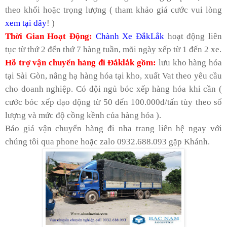
theo khối hoặc trọng lượng ( tham khảo giá cước vui lòng
xem tại đây
!
)
Thời Gian Hoạt Động:
Chành Xe ĐắkLắk
hoạt động liên
tục từ thứ 2 đến thứ 7 hàng tuần, mõi ngày xếp từ 1 đến 2 xe.
Hỗ trợ vận chuyển hàng đi
Đắklắk
gồm:
lưu kho hàng hóa
tại Sài Gòn, nâng hạ hàng hóa tại kho, xuất Vat theo yêu cầu
cho doanh nghiệp. Có đội ngủ bóc xếp hàng hóa khi cần (
cước bóc xếp dạo động từ 50 đến 100.000đ/tấn tùy theo số
lượng và mức độ cồng kềnh của hàng hóa ).
Báo giá vận chuyển hàng đi nha trang liên hệ ngay với
chúng tôi qua phone hoặc zalo 0932.688.093 gặp Khánh.