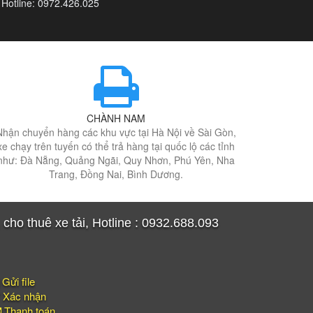
Hotline: 0972.426.025
CHÀNH NAM
Nhận chuyển hàng các khu vực tại Hà Nội về Sài Gòn,
xe chạy trên tuyến có thể trả hàng tại quốc lộ các tỉnh
như: Đà Nẵng, Quảng Ngãi, Quy Nhơn, Phú Yên, Nha
Trang, Đồng Nai, Bình Dương.
ho thuê xe tải, Hotline : 0932.688.093
Gửi file
Xác nhận
Thanh toán