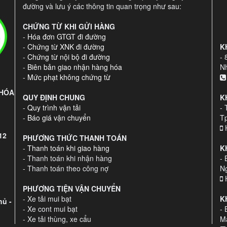
đường và lưu ý các thông tin quan trọng như sau:
CHỨNG TỪ KHI GỬI HÀNG
-
Hóa đơn GTGT đi đường
-
Chứng từ XNK đi đường
K
-
Chứng từ nội bộ đi đường
-
-
Biên bản giao nhận hàng hóa
Nh
-
Mức phạt không chứng từ
 HÓA
QUY ĐỊNH CHUNG
K
-
Quy trình vận tải
- 
-
Báo giá vận chuyển
T
H
12
PHƯƠNG THỨC THANH TOÁN
-
Thanh toán khi giao hàng
K
- Thanh toán khi nhận hàng
- 
- Thanh toán theo công nợ
N
H
PHƯƠNG TIỆN VẬN CHUYỂN
- Xe tải mui bạt
K
ủ -
- Xe cont mui bạt
- 
- Xe tải thùng, xe cẩu
Ma