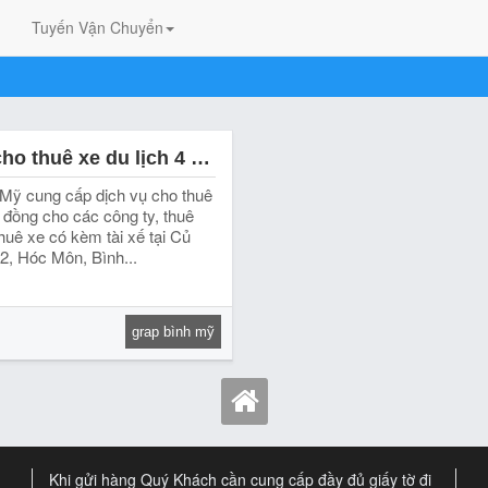
Tuyến Vận Chuyển
Dịch vụ cho thuê xe du lịch 4 – 7 chỗ Bình Mỹ Củ Chi ( Hotline: 0944.249.482 )
Mỹ cung cấp dịch vụ cho thuê
 đồng cho các công ty, thuê
huê xe có kèm tài xế tại Củ
2, Hóc Môn, Bình...
grap bình mỹ
Khi gửi hàng Quý Khách cần cung cấp đầy đủ giấy tờ đi