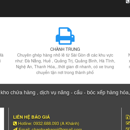
CHÀNH TRUNG
Hà
Chuyên ghép hàng nhỏ lẻ từ Sài Gòn đi các khu vực
i
như: Đà Nẵng, Huế , Quảng Trị, Quảng Bình, Hà Tĩnh,
Nghệ An, Thanh Hóa,..thời gian đi nhanh, có xe trung
chuyển tận nơi trong thành phố
ho chứa hàng , dịch vụ nâng - cẩu - bóc xếp hàng hóa, c
LIÊN HỆ BÁO GIÁ
Hotline: 0932.688.093 (A Khánh)
Email: chanhxehanoi@gmail.com