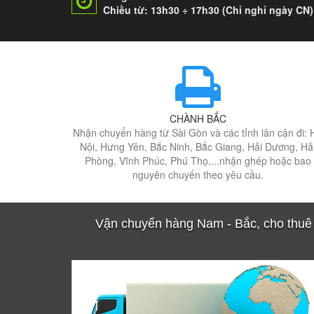
Chiều từ: 13h30 ÷ 17h30 (Chỉ nghỉ ngày CN)
CHÀNH BẮC
Nhận chuyển hàng từ Sài Gòn và các tỉnh lân cận đi: 
Nội, Hưng Yên, Bắc Ninh, Bắc Giang, Hải Dương, Hả
Phòng, Vĩnh Phúc, Phú Thọ,...nhận ghép hoặc bao
nguyên chuyến theo yêu cầu.
Vận chuyển hàng Nam - Bắc, cho thuê k