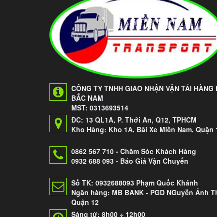
CÔNG TY TNHH GIAO NHẬN VẬN TẢI HÀNG
BẮC NAM
MST: 0313693514
ĐC: 13 QL1A, P. Thới An, Q12, TPHCM
Kho Hàng: Kho 1A, Bãi Xe Miền Nam, Quận 
0862 567 710 - Chăm Sóc Khách Hàng
0932 688 093 - Báo Giá Vận Chuyển
Số TK: 0932688093 Phạm Quốc Khánh
Ngân hàng: MB BANK - PGD NGuyễn Ảnh Th
Quận 12
Sáng từ: 8h00 ÷ 12h00