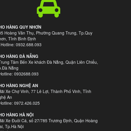
HO HÀNG QUY NHƠN
 85 Hoàng Văn Thụ, Phường Quang Trung, Tp.Quy
ơn, Tỉnh Bình Định
Hotline: 0932.688.093
HO HÀNG ĐÀ NẴNG
Trung Tâm Bến Xe khách Đà Nẵng, Quận Liên Chiểu,
p.Đà Nẵng
otline: 0932688.093
HO HÀNG NGHỆ AN
Bãi Xe Chợ Vinh, 77 Lê Lợi, Thành Phố Vinh, Tỉnh
ghệ An
otline: 0972.426.025
HO HÀNG HÀ NỘI
Bãi Xe Đuôi Cá, số 27/785 Trương Định, Quận Hoàng
i, Tp.Hà Nội