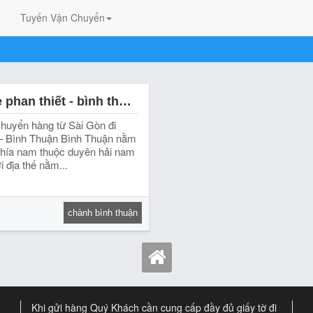
Tuyến Vận Chuyển
Chành xe phan thiết - bình thuận tại quận 12
huyển hàng từ Sài Gòn đi
 – Bình Thuận Bình Thuận nằm
phía nam thuộc duyên hải nam
i địa thế nằm...
chành bình thuận
Khi gửi hàng Quý Khách cần cung cấp đầy đủ giấy tờ đi