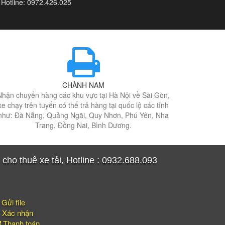
Hotline: 0972.426.025
CHÀNH NAM
Nhận chuyển hàng các khu vực tại Hà Nội về Sài Gòn,
xe chạy trên tuyến có thể trả hàng tại quốc lộ các tỉnh
như: Đà Nẵng, Quảng Ngãi, Quy Nhơn, Phú Yên, Nha
Trang, Đồng Nai, Bình Dương.
ho thuê xe tải, Hotline : 0932.688.093
Gửi file
Xác nhận
Thanh toán