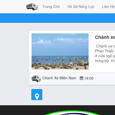
Trang Chủ
Hồ Sơ Năng Lực
Liên Hệ
Chành xe c
Phan Thiết
ở cửa ngỏ 
trung bộ. Vớ
Chành Xe Miền Nam
19:00