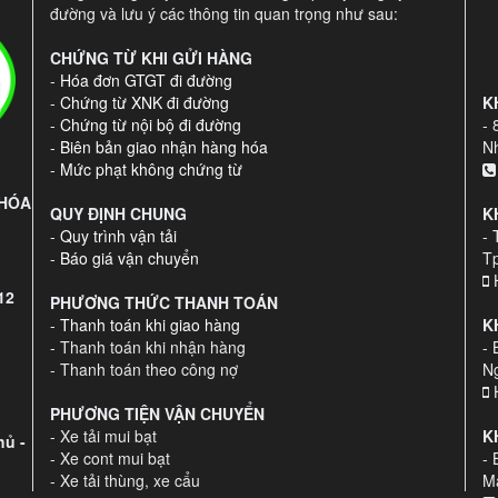
đường và lưu ý các thông tin quan trọng như sau:
CHỨNG TỪ KHI GỬI HÀNG
-
Hóa đơn GTGT đi đường
-
Chứng từ XNK đi đường
K
-
Chứng từ nội bộ đi đường
-
-
Biên bản giao nhận hàng hóa
Nh
-
Mức phạt không chứng từ
 HÓA
QUY ĐỊNH CHUNG
K
-
Quy trình vận tải
- 
-
Báo giá vận chuyển
T
H
12
PHƯƠNG THỨC THANH TOÁN
-
Thanh toán khi giao hàng
K
- Thanh toán khi nhận hàng
- 
- Thanh toán theo công nợ
N
H
PHƯƠNG TIỆN VẬN CHUYỂN
- Xe tải mui bạt
K
ủ -
- Xe cont mui bạt
- 
- Xe tải thùng, xe cẩu
Ma