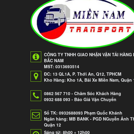
CÔNG TY TNHH GIAO NHẬN VẬN TẢI HÀNG
BẮC NAM
MST: 0313693514
ĐC: 13 QL1A, P. Thới An, Q12, TPHCM
Kho Hàng: Kho 1A, Bãi Xe Miền Nam, Quận 
0862 567 710 - Chăm Sóc Khách Hàng
0932 688 093 - Báo Giá Vận Chuyển
Số TK: 0932688093 Phạm Quốc Khánh
Ngân hàng: MB BANK - PGD NGuyễn Ảnh Th
Quận 12
Sáng từ: 8h00 ÷ 12h00