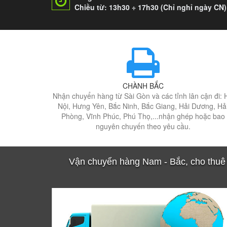
Chiều từ: 13h30 ÷ 17h30 (Chỉ nghỉ ngày CN)
CHÀNH BẮC
Nhận chuyển hàng từ Sài Gòn và các tỉnh lân cận đi: 
Nội, Hưng Yên, Bắc Ninh, Bắc Giang, Hải Dương, Hả
Phòng, Vĩnh Phúc, Phú Thọ,...nhận ghép hoặc bao
nguyên chuyến theo yêu cầu.
Vận chuyển hàng Nam - Bắc, cho thuê k