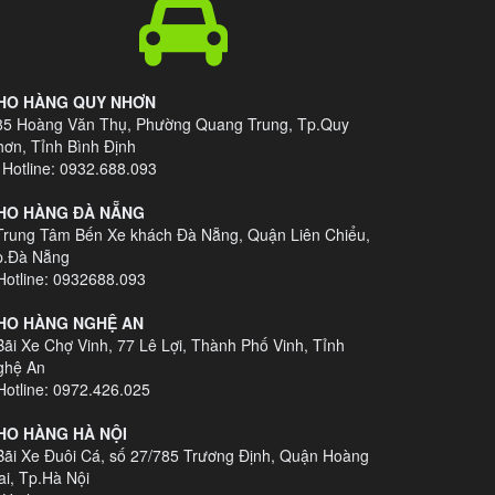
HO HÀNG QUY NHƠN
 85 Hoàng Văn Thụ, Phường Quang Trung, Tp.Quy
ơn, Tỉnh Bình Định
Hotline: 0932.688.093
HO HÀNG ĐÀ NẴNG
Trung Tâm Bến Xe khách Đà Nẵng, Quận Liên Chiểu,
p.Đà Nẵng
otline: 0932688.093
HO HÀNG NGHỆ AN
Bãi Xe Chợ Vinh, 77 Lê Lợi, Thành Phố Vinh, Tỉnh
ghệ An
otline: 0972.426.025
HO HÀNG HÀ NỘI
Bãi Xe Đuôi Cá, số 27/785 Trương Định, Quận Hoàng
i, Tp.Hà Nội