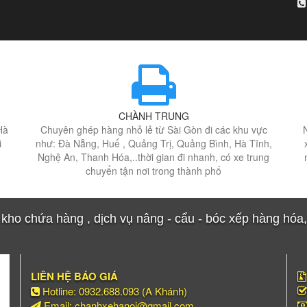
CHÀNH TRUNG
Hà
Chuyên ghép hàng nhỏ lẻ từ Sài Gòn đi các khu vực
i
như: Đà Nẵng, Huế , Quảng Trị, Quảng Bình, Hà Tĩnh,
Nghệ An, Thanh Hóa,..thời gian đi nhanh, có xe trung
chuyển tận nơi trong thành phố
ho chứa hàng , dịch vụ nâng - cẩu - bóc xếp hàng hóa, c
LIÊN HỆ BÁO GIÁ
Hotline: 0932.688.093 (A Khánh)
Email: chanhxehanoi@gmail.com