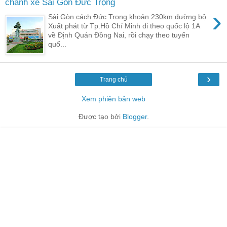
chành xe Sài Gòn Đức Trọng
›
Sài Gòn cách Đức Trọng khoản 230km đường bộ.
Xuất phát từ Tp.Hồ Chí Minh đi theo quốc lộ 1A
về Định Quán Đồng Nai, rồi chạy theo tuyến
quố...
›
Trang chủ
Xem phiên bản web
Được tạo bởi
Blogger
.