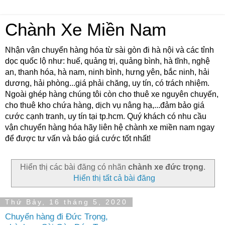
Chành Xe Miền Nam
Nhận vận chuyển hàng hóa từ sài gòn đi hà nội và các tỉnh
dọc quốc lộ như: huế, quảng trị, quảng bình, hà tĩnh, nghệ
an, thanh hóa, hà nam, ninh bình, hưng yên, bắc ninh, hải
dương, hải phòng...giá phải chăng, uy tín, có trách nhiệm.
Ngoài ghép hàng chúng tôi còn cho thuê xe nguyên chuyến,
cho thuê kho chứa hàng, dịch vụ nâng hạ,...đảm bảo giá
cước cạnh tranh, uy tín tại tp.hcm. Quý khách có nhu cầu
vận chuyển hàng hóa hãy liên hệ chành xe miền nam ngay
để được tư vấn và báo giá cước tốt nhất!
Hiển thị các bài đăng có nhãn
chành xe đức trọng
.
Hiển thị tất cả bài đăng
Thứ Bảy, 16 tháng 5, 2020
Chuyển hàng đi Đức Trọng,