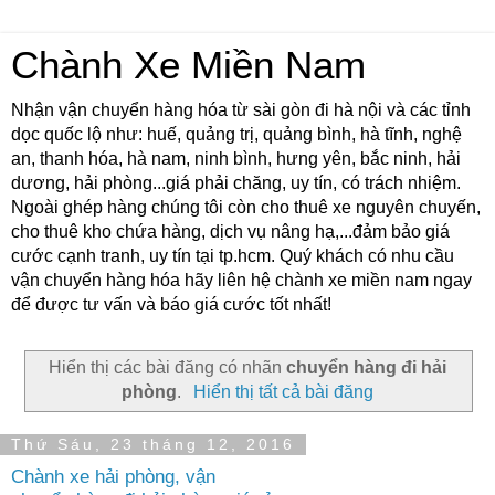
Chành Xe Miền Nam
Nhận vận chuyển hàng hóa từ sài gòn đi hà nội và các tỉnh
dọc quốc lộ như: huế, quảng trị, quảng bình, hà tĩnh, nghệ
an, thanh hóa, hà nam, ninh bình, hưng yên, bắc ninh, hải
dương, hải phòng...giá phải chăng, uy tín, có trách nhiệm.
Ngoài ghép hàng chúng tôi còn cho thuê xe nguyên chuyến,
cho thuê kho chứa hàng, dịch vụ nâng hạ,...đảm bảo giá
cước cạnh tranh, uy tín tại tp.hcm. Quý khách có nhu cầu
vận chuyển hàng hóa hãy liên hệ chành xe miền nam ngay
để được tư vấn và báo giá cước tốt nhất!
Hiển thị các bài đăng có nhãn
chuyển hàng đi hải
phòng
.
Hiển thị tất cả bài đăng
Thứ Sáu, 23 tháng 12, 2016
Chành xe hải phòng, vận