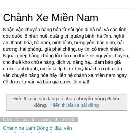
Chành Xe Miền Nam
Nhận vận chuyển hàng hóa từ sài gòn đi hà nội và các tỉnh
dọc quốc lộ như: huế, quảng trị, quảng bình, hà tĩnh, nghệ
an, thanh hóa, hà nam, ninh bình, hưng yên, bắc ninh, hải
dương, hải phòng...giá phải chăng, uy tín, có trách nhiệm.
Ngoài ghép hàng chúng tôi còn cho thuê xe nguyên chuyến,
cho thuê kho chứa hàng, dịch vụ nâng hạ,...đảm bảo giá
cước cạnh tranh, uy tín tại tp.hcm. Quý khách có nhu cầu
vận chuyển hàng hóa hãy liên hệ chành xe miền nam ngay
để được tư vấn và báo giá cước tốt nhất!
Hiển thị các bài đăng có nhãn
chuyển hàng đi lâm
đồng
.
Hiển thị tất cả bài đăng
Chủ Nhật, 9 tháng 8, 2020
Chành xe Lâm Đồng ở đâu vận